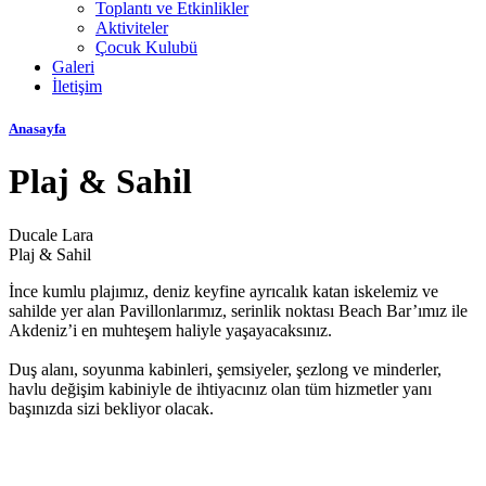
Toplantı ve Etkinlikler
Aktiviteler
Çocuk Kulubü
Galeri
İletişim
Anasayfa
Plaj & Sahil
Ducale Lara
Plaj & Sahil
İnce kumlu plajımız, deniz keyfine ayrıcalık katan iskelemiz ve
sahilde yer alan Pavillonlarımız, serinlik noktası Beach Bar’ımız ile
Akdeniz’i en muhteşem haliyle yaşayacaksınız.
Duş alanı, soyunma kabinleri, şemsiyeler, şezlong ve minderler,
havlu değişim kabiniyle de ihtiyacınız olan tüm hizmetler yanı
başınızda sizi bekliyor olacak.